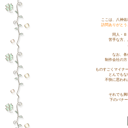
ここは、八神佑
訪問ありがとう
同人・Ｂ
苦手な方、
なお、各
制作会社の方
ものすごくマイナ
とんでもな
不快に思われ
それでも興
下のバナー